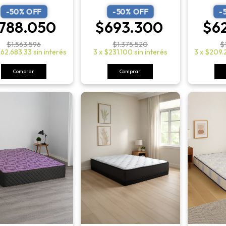
-
50
% OFF
-
50
% OFF
-
788.050
$693.300
$6
$1.563.596
$1.375.520
$
62.683,33
sin interés
3
x
$231.100
sin interés
3
x
$209.
Comprar
Comprar