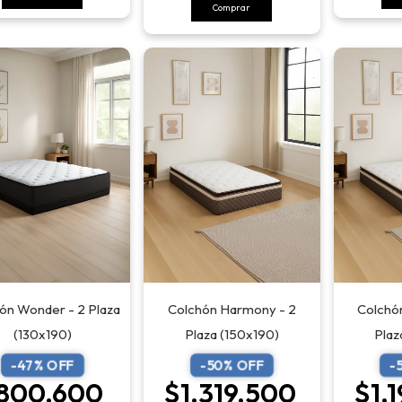
ón Wonder - 2 Plaza
Colchón Harmony - 2
Colchó
(130x190)
Plaza (150x190)
Plaz
-
47
% OFF
-
50
% OFF
-
800.600
$1.319.500
$1.