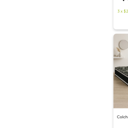
3
x
$2
Colch