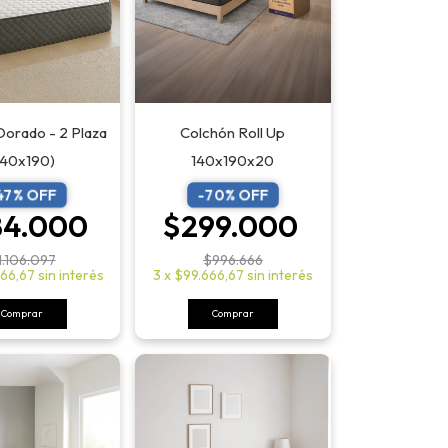
Colchón Roll Up
Dorado - 2 Plaza
140x190x20
140x190)
-
70
% OFF
47
% OFF
$299.000
84.000
$996.666
1.106.097
3
x
$99.666,67
sin interés
666,67
sin interés
Comprar
Comprar