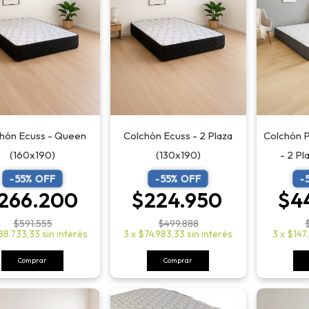
hón Ecuss - Queen
Colchón Ecuss - 2 Plaza
Colchón 
(160x190)
(130x190)
- 2 Pl
-
55
% OFF
-
55
% OFF
-
266.200
$224.950
$4
$591.555
$499.888
88.733,33
sin interés
3
x
$74.983,33
sin interés
3
x
$147
Comprar
Comprar