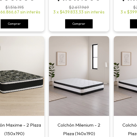
$1.516.195
$2.617.969
$
66.866,67
sin interés
3
x
$439.833,33
sin interés
3
x
$399
Comprar
Comprar
ón Maxime - 2 Plaza
Colchón Milenium - 2
Colchó
(150x190)
Plaza (140x190)
Plaz