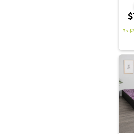
$
3
x
$2