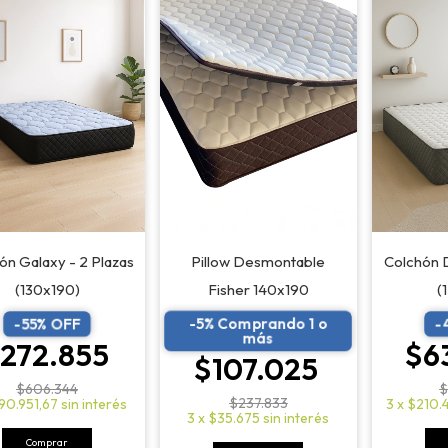
ón Galaxy - 2 Plazas
Pillow Desmontable
Colchón 
(130x190)
Fisher 140x190
(
-5% Comprando 1 o
-
55
% OFF
-
más
272.855
$6
$107.025
$606.344
$
$237.833
90.951,67
sin interés
3
x
$210.
3
x
$35.675
sin interés
Comprar