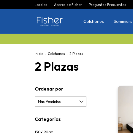
Locales
Acerca de Fisher
Preguntas Frecuentes
Colchones
Sommiers
Ha
Inicio
.
Colchones
.
2 Plazas
2 Plazas
Ordenar por
Categorías
130x190cm