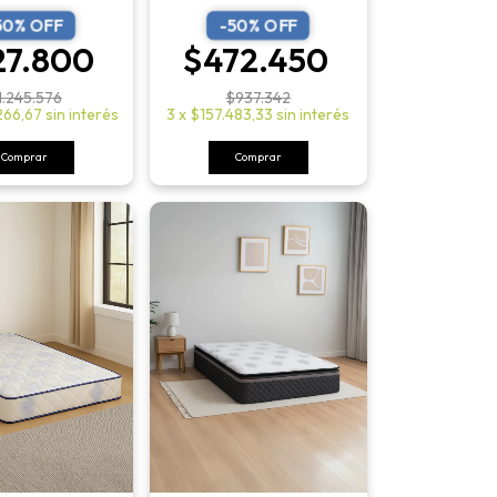
50
% OFF
-
50
% OFF
27.800
$472.450
1.245.576
$937.342
266,67
sin interés
3
x
$157.483,33
sin interés
Comprar
Comprar