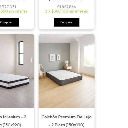
$1.827.864
2.377.031
3
x
$307.100
sin interés
.350
sin interés
Comprar
Comprar
n Milenium - 2
Colchón Premium De Lujo
a (130x190)
- 2 Plaza (150x190)