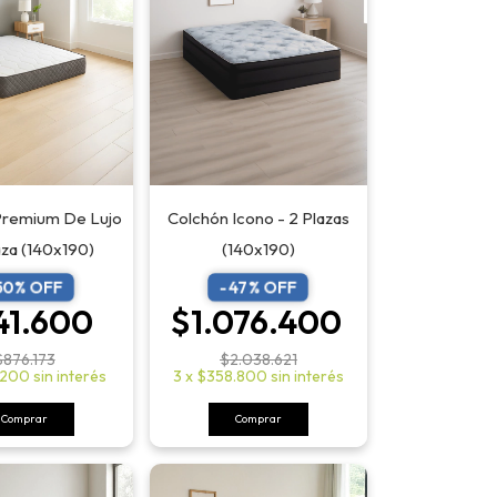
Premium De Lujo
Colchón Icono - 2 Plazas
aza (140x190)
(140x190)
50
% OFF
-
47
% OFF
41.600
$1.076.400
$876.173
$2.038.621
.200
sin interés
3
x
$358.800
sin interés
Comprar
Comprar