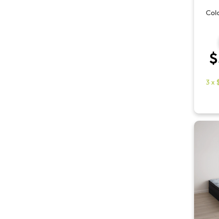
Colc
$
3
x