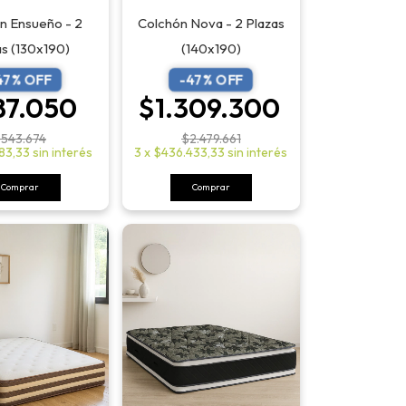
n Ensueño - 2
Colchón Nova - 2 Plazas
as (130x190)
(140x190)
47
% OFF
-
47
% OFF
87.050
$1.309.300
543.674
$2.479.661
83,33
sin interés
3
x
$436.433,33
sin interés
Comprar
Comprar