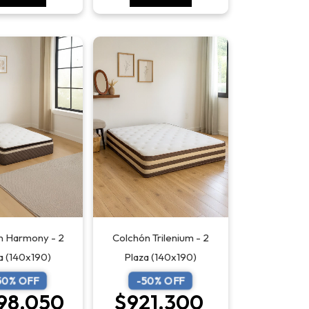
Colchón Trilenium - 2
n Harmony - 2
Plaza (140x190)
a (140x190)
-
50
% OFF
50
% OFF
$921.300
198.050