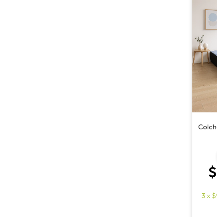
Colch
$
3
x
$