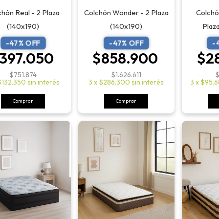
hón Real - 2 Plaza
Colchó
Colchón Wonder - 2 Plaza
(140x190)
Plaz
(140x190)
-
47
% OFF
-
-
47
% OFF
397.050
$2
$858.900
$751.874
$
$1.626.611
$132.350
sin interés
3
x
$95.6
3
x
$286.300
sin interés
Comprar
Comprar