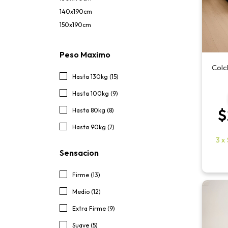
140x190cm
150x190cm
Peso Maximo
Colc
Hasta 130kg (15)
Hasta 100kg (9)
$
Hasta 80kg (8)
Hasta 90kg (7)
3
x
Sensacion
Firme (13)
Medio (12)
Extra Firme (9)
Suave (5)