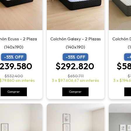
Colchón Galaxy - 2 Plazas
Colchón 
hón Ecuss - 2 Plaza
(140x190)
(
(140x190)
-
55
% OFF
-
-
55
% OFF
$292.820
$5
239.580
$650.711
$
$532.400
3
x
$97.606,67
sin interés
3
x
$194.
$79.860
sin interés
Comprar
Comprar