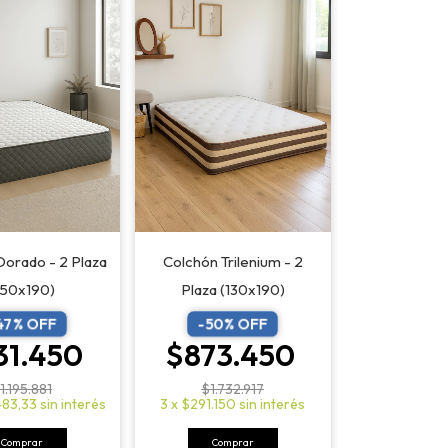
Colchón Trilenium - 2
Dorado - 2 Plaza
Plaza (130x190)
150x190)
-
50
% OFF
47
% OFF
$873.450
31.450
$1.732.917
1.195.881
3
x
$291.150
sin interés
483,33
sin interés
Comprar
Comprar