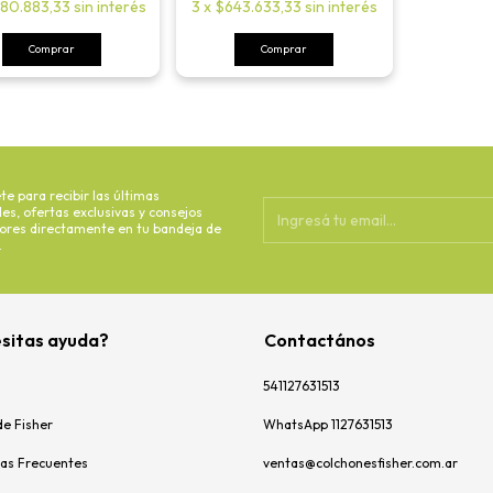
3
x
$643.633,33
sin interés
80.883,33
sin interés
Comprar
Comprar
te para recibir las últimas
s, ofertas exclusivas y consejos
dores directamente en tu bandeja de
.
sitas ayuda?
Contactános
541127631513
de Fisher
WhatsApp 1127631513
as Frecuentes
ventas@colchonesfisher.com.ar