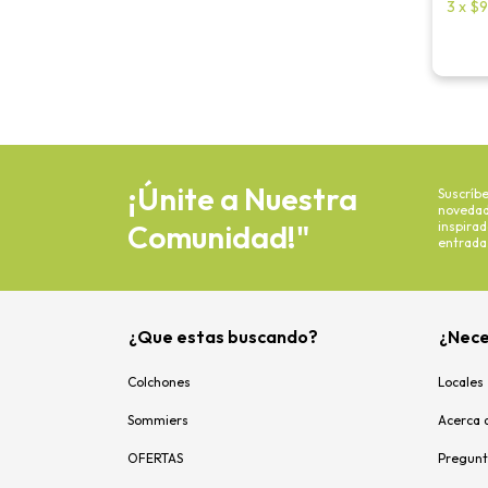
3
x
$9
¡Únite a Nuestra
Suscríbe
novedade
Comunidad!"
inspira
entrada
¿Que estas buscando?
¿Nece
Colchones
Locales
Sommiers
Acerca 
OFERTAS
Pregunt