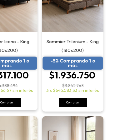
Sommier Trilenium - King
 Icono - King
(180x200)
180x200)
-5% Comprando 1 o
omprando 1 o
más
más
$1.936.750
317.100
$3.842.763
4.388.494
3
x
$645.583,33
sin interés
366,67
sin interés
Comprar