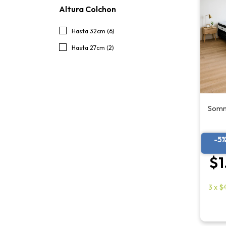
Altura Colchon
Hasta 32cm (6)
Hasta 27cm (2)
Sommi
-5
$1
3
x
$4