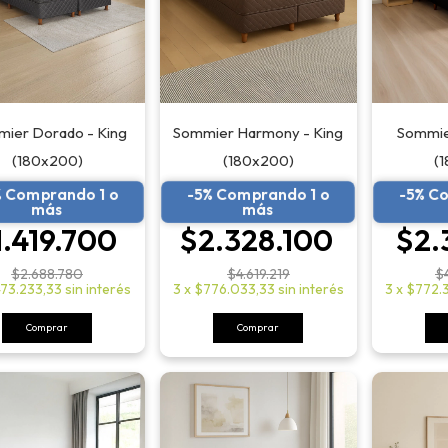
Sommier Harmony - King
ier Dorado - King
Sommier
(180x200)
(180x200)
(
-5% Comprando 1 o
% Comprando 1 o
-5% C
más
más
$2.328.100
1.419.700
$2.
$4.619.219
$2.688.780
$
3
x
$776.033,33
sin interés
73.233,33
sin interés
3
x
$772.
Comprar