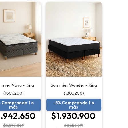
Sommier Wonder - King
mier Nova - King
(180x200)
(180x200)
-5% Comprando 1 o
% Comprando 1 o
más
más
$1.930.900
.942.650
$3.656.819
$5.573.099