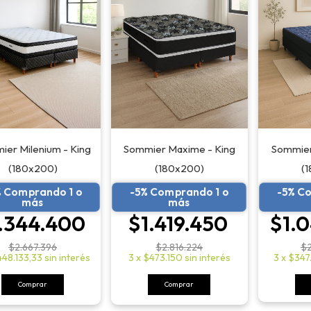
Sommier
er Milenium - King
Sommier Maxime - King
(
(180x200)
(180x200)
-5% C
% Comprando 1 o
-5% Comprando 1 o
más
más
$1.
.344.400
$1.419.450
$2
$2.667.396
$2.816.224
3
x
$347
48.133,33
sin interés
3
x
$473.150
sin interés