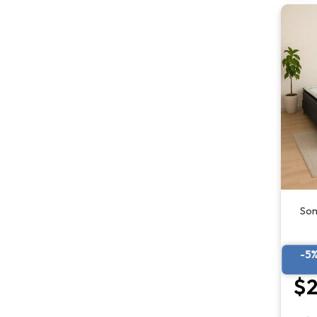
Som
-5
$2