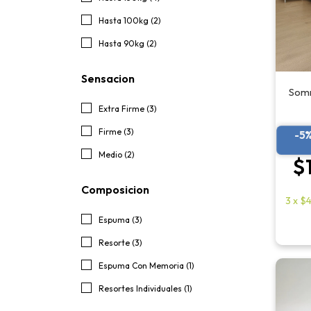
Hasta 100kg (2)
Hasta 90kg (2)
Sensacion
Somm
Extra Firme (3)
Firme (3)
-5
Medio (2)
$
Composicion
3
x
$4
Espuma (3)
Resorte (3)
Espuma Con Memoria (1)
Resortes Individuales (1)