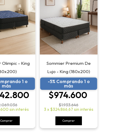
Sommier Premium De
 Olimpic - King
Lujo - King (180x200)
180x200)
-5% Comprando 1 o
omprando 1 o
más
más
$974.600
042.800
$1.933.646
.069.036
3
x
$324.866,67
sin interés
.600
sin interés
Comprar
Comprar