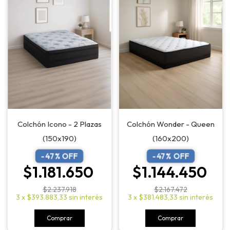
Colchón Icono - 2 Plazas
Colchón Wonder - Queen
(150x190)
(160x200)
-
47
% OFF
-
47
% OFF
$1.181.650
$1.144.450
$2.237.918
$2.167.472
3
x
$393.883,33
sin interés
3
x
$381.483,33
sin interés
Comprar
Comprar