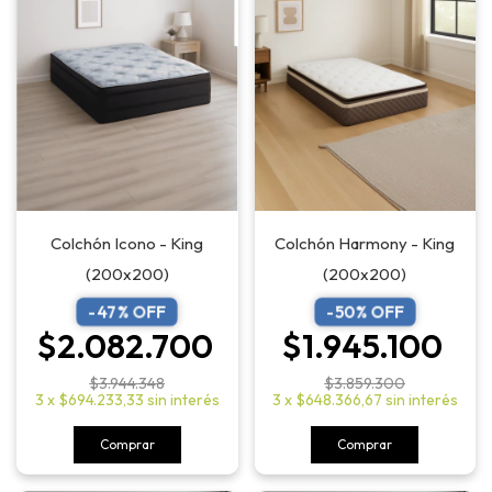
Colchón Icono - King
Colchón Harmony - King
(200x200)
(200x200)
-
47
% OFF
-
50
% OFF
$2.082.700
$1.945.100
$3.944.348
$3.859.300
3
x
$694.233,33
sin interés
3
x
$648.366,67
sin interés
Comprar
Comprar