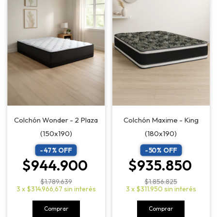
Colchón Maxime - King
Colchón Wonder - 2 Plaza
(180x190)
(150x190)
-
50
% OFF
-
47
% OFF
$935.850
$944.900
$1.856.825
$1.789.639
3
x
$311.950
sin interés
3
x
$314.966,67
sin interés
Comprar
Comprar