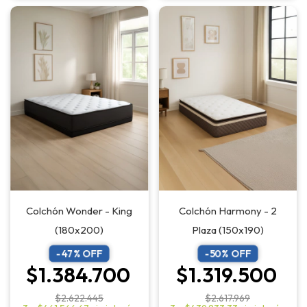
Colchón Wonder - King
Colchón Harmony - 2
(180x200)
Plaza (150x190)
-
47
% OFF
-
50
% OFF
$1.384.700
$1.319.500
$2.622.445
$2.617.969