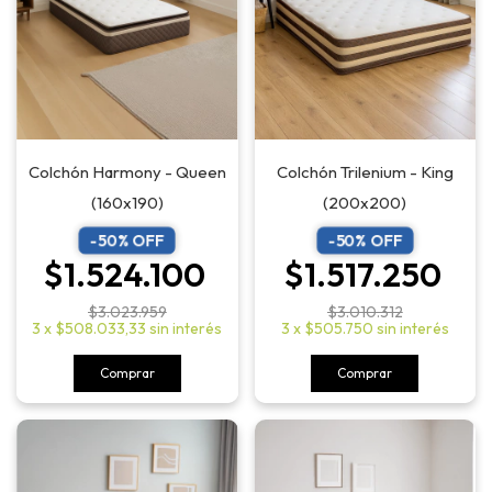
Colchón Trilenium - King
Colchón Harmony - Queen
(200x200)
(160x190)
-
50
% OFF
-
50
% OFF
$1.517.250
$1.524.100
$3.010.312
$3.023.959
3
x
$505.750
sin interés
3
x
$508.033,33
sin interés
Comprar
Comprar