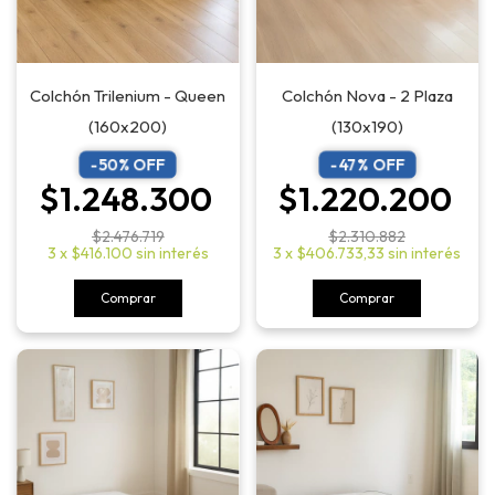
Colchón Trilenium - Queen
Colchón Nova - 2 Plaza
(160x200)
(130x190)
-
50
% OFF
-
47
% OFF
$1.248.300
$1.220.200
$2.476.719
$2.310.882
3
x
$416.100
sin interés
3
x
$406.733,33
sin interés
Comprar