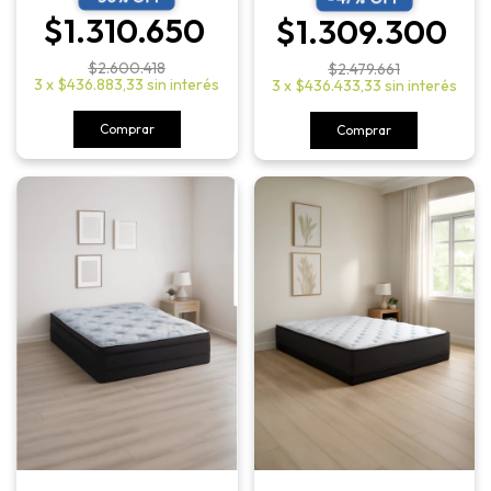
$1.310.650
$1.309.300
$2.600.418
$2.479.661
3
x
$436.883,33
sin interés
3
x
$436.433,33
sin interés
Comprar
Comprar