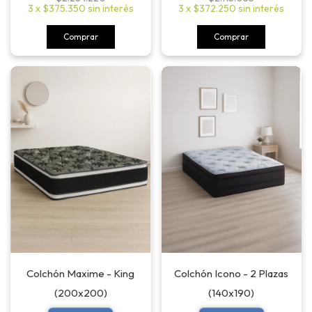
3
x
$372.250
sin interés
3
x
$375.350
sin interés
Comprar
Comprar
Colchón Maxime - King
Colchón Icono - 2 Plazas
(200x200)
(140x190)