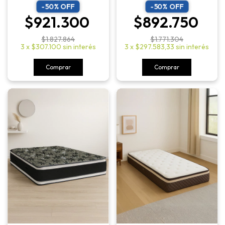
-
50
% OFF
-
50
% OFF
$921.300
$892.750
$1.827.864
$1.771.304
3
x
$307.100
sin interés
3
x
$297.583,33
sin interés
Comprar
Comprar