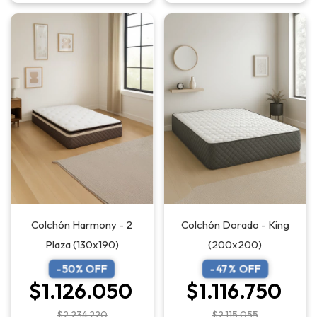
Colchón Dorado - King
Colchón Harmony - 2
(200x200)
Plaza (130x190)
-
47
% OFF
-
50
% OFF
$1.116.750
$1.126.050
$2.115.055
$2.234.220