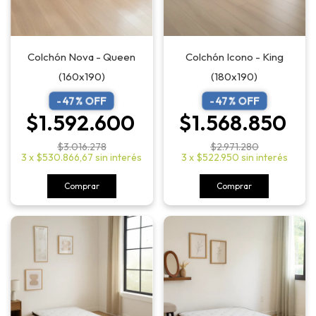
Colchón Nova - Queen
Colchón Icono - King
(160x190)
(180x190)
-
47
% OFF
-
47
% OFF
$1.592.600
$1.568.850
$3.016.278
$2.971.280
3
x
$530.866,67
sin interés
3
x
$522.950
sin interés
Comprar
Comprar