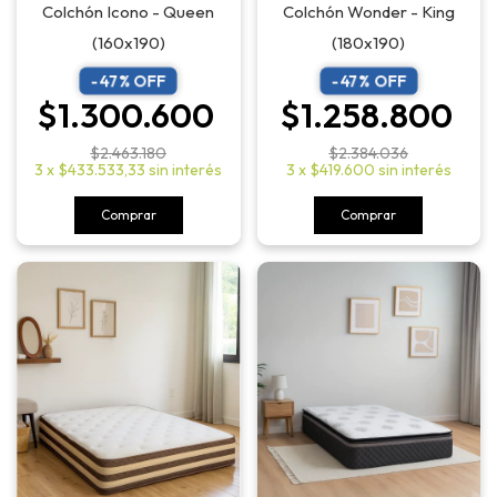
Colchón Icono - Queen
Colchón Wonder - King
(160x190)
(180x190)
-
47
% OFF
-
47
% OFF
$1.300.600
$1.258.800
$2.463.180
$2.384.036
3
x
$433.533,33
sin interés
3
x
$419.600
sin interés
Comprar
Comprar