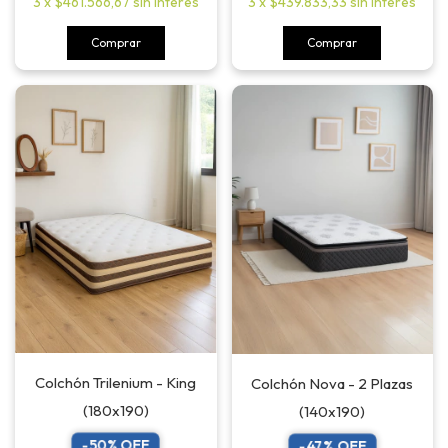
3
x
$461.566,67
sin interés
3
x
$439.833,33
sin interés
Comprar
Comprar
Colchón Trilenium - King
Colchón Nova - 2 Plazas
(180x190)
(140x190)
-
50
% OFF
-
47
% OFF