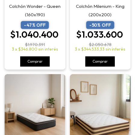
Colchón Milenium - King
Colchón Wonder - Queen
(200x200)
(160x190)
-
50
% OFF
-
47
% OFF
$1.033.600
$1.040.400
$2.050.678
$1.970.391
3
x
$344.533,33
sin interés
3
x
$346.800
sin interés
Comprar
Comprar