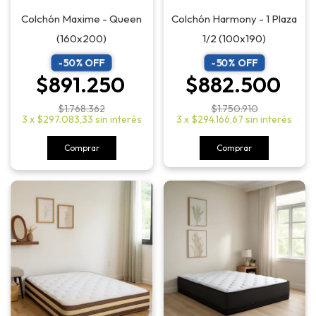
Colchón Maxime - Queen
Colchón Harmony - 1 Plaza
(160x200)
1/2 (100x190)
-
50
% OFF
-
50
% OFF
$891.250
$882.500
$1.768.362
$1.750.910
3
x
$297.083,33
sin interés
3
x
$294.166,67
sin interés
Comprar