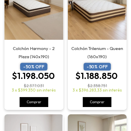
Colchón Trilenium - Queen
Colchón Harmony - 2
(160x190)
Plaza (140x190)
-
50
% OFF
-
50
% OFF
$1.188.850
$1.198.050
$2.358.751
$2.377.031
3
x
$396.283,33
sin interés
3
x
$399.350
sin interés
Comprar
Comprar