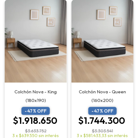
Colchón Nova - King
Colchón Nova - Queen
(180x190)
(160x200)
-
47
% OFF
-
47
% OFF
$1.918.650
$1.744.300
$3.633.752
$3.303.541
3
x
$639.550
sin interés
3
x
$581.433,33
sin interés