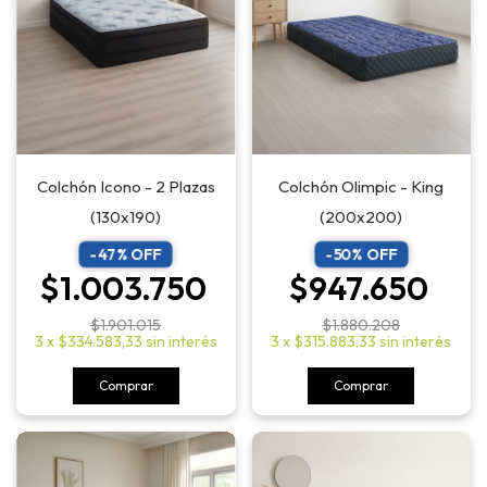
Colchón Olimpic - King
Colchón Icono - 2 Plazas
(200x200)
(130x190)
-
50
% OFF
-
47
% OFF
$947.650
$1.003.750
$1.880.208
$1.901.015
3
x
$315.883,33
sin interés
3
x
$334.583,33
sin interés
Comprar
Comprar