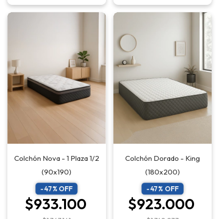
Colchón Dorado - King
Colchón Nova - 1 Plaza 1/2
(180x200)
(90x190)
-
47
% OFF
-
47
% OFF
$923.000
$933.100