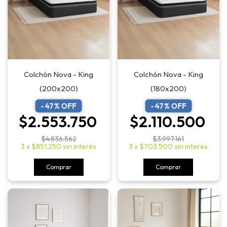
Colchón Nova - King
Colchón Nova - King
(200x200)
(180x200)
-
47
% OFF
-
47
% OFF
$2.553.750
$2.110.500
$4.836.562
$3.997.161
3
x
$851.250
sin interés
3
x
$703.500
sin interés
Comprar
Comprar