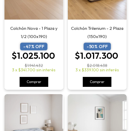
Colchón Trilenium - 2 Plaza
Colchón Nova - 1 Plaza y
(150x190)
1/2 (100x190)
-
50
% OFF
-
47
% OFF
$1.017.300
$1.025.100
$2.018.438
$1.941.432
3
x
$339.100
sin interés
3
x
$341.700
sin interés
Comprar
Comprar