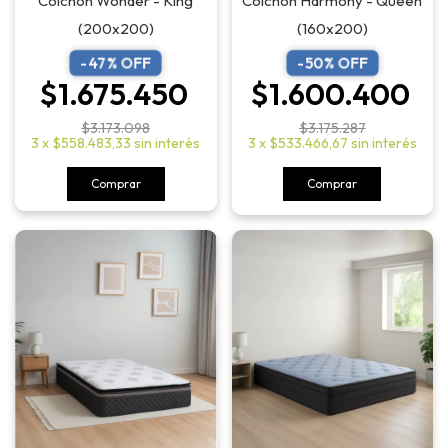
Colchón Wonder - King
Colchón Harmony - Queen
(200x200)
(160x200)
-
47
% OFF
-
50
% OFF
$1.675.450
$1.600.400
$3.173.098
$3.175.287
3
x
$558.483,33
sin interés
3
x
$533.466,67
sin interés
Comprar