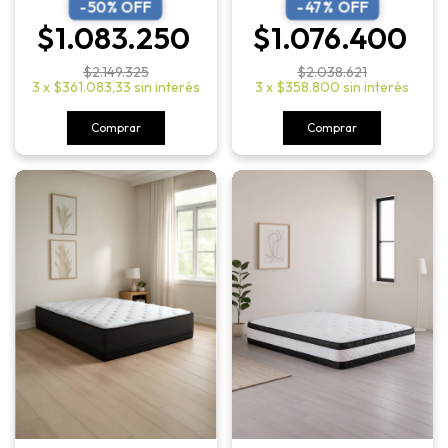
-
50
% OFF
-
47
% OFF
$1.083.250
$1.076.400
$2.149.325
$2.038.621
3
x
$361.083,33
sin interés
3
x
$358.800
sin interés
Comprar
Comprar