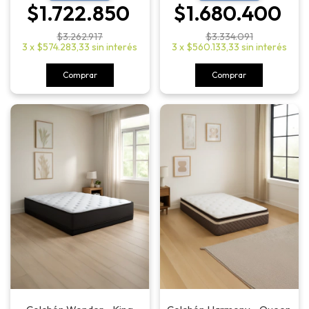
$1.722.850
$1.680.400
$3.262.917
$3.334.091
3
x
$574.283,33
sin interés
3
x
$560.133,33
sin interés
Comprar
Comprar