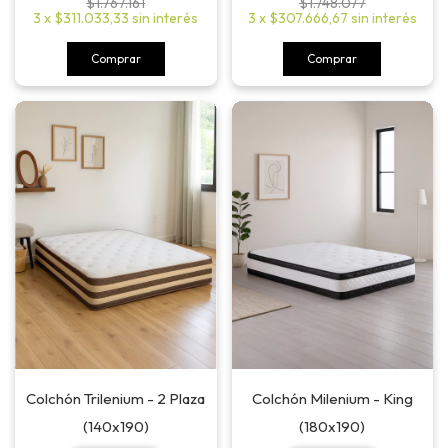
$1.748.077
$1.767.161
3
x
$307.666,67
sin interés
3
x
$311.033,33
sin interés
Comprar
Comprar
Colchón Trilenium - 2 Plaza
Colchón Milenium - King
(140x190)
(180x190)