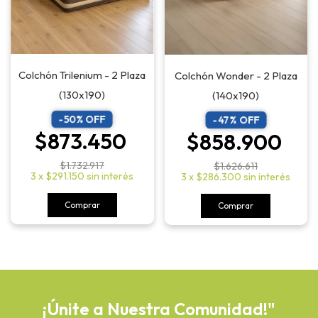
Colchón Trilenium - 2 Plaza
Colchón Wonder - 2 Plaza
(130x190)
(140x190)
-
50
% OFF
-
47
% OFF
$873.450
$858.900
$1.732.917
$1.626.611
3
x
$291.150
sin interés
3
x
$286.300
sin interés
Comprar
Comprar
¡Únite a Nuestra Comunidad!"