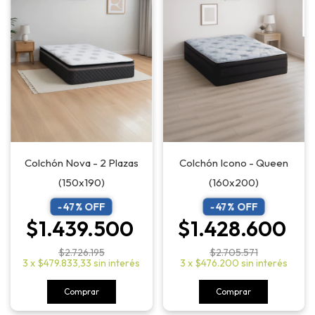
Colchón Nova - 2 Plazas
Colchón Icono - Queen
(150x190)
(160x200)
-
47
% OFF
-
47
% OFF
$1.439.500
$1.428.600
$2.726.195
$2.705.571
3
x
$479.833,33
sin interés
3
x
$476.200
sin interés
Comprar
Comprar